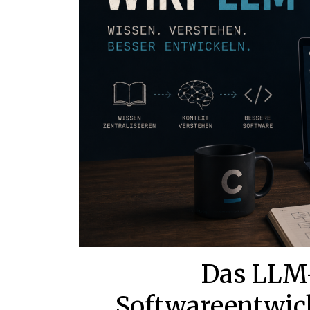
Das LLM-
Softwareentwick